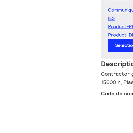
Communiqu
IES
Product-P
Product-D
Sélecti
Descripti
Contractor g
15000 h, Pla
Code de co