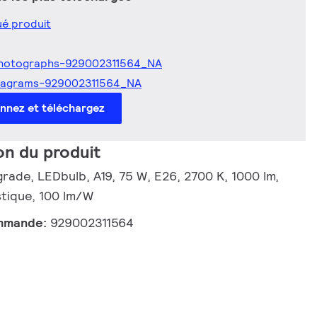
é produit
hotographs-929002311564_NA
iagrams-929002311564_NA
onnez et téléchargez
on du produit
rade, LEDbulb, A19, 75 W, E26, 2700 K, 1000 lm,
stique, 100 lm/W
mmande:
929002311564