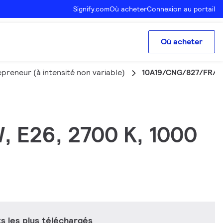
Signify.com
Où acheter
Connexion au portail
Où acheter
preneur (à intensité non variable)
10A19/CNG/827/FR/P
W, E26, 2700 K, 1000
 les plus téléchargés