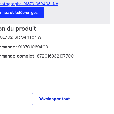
hotographs-913701069403_NA
onnez et téléchargez
on du produit
00B/02 SR Sensor WH
mmande:
913701069403
mmande complet:
872016932197700
Développer tout