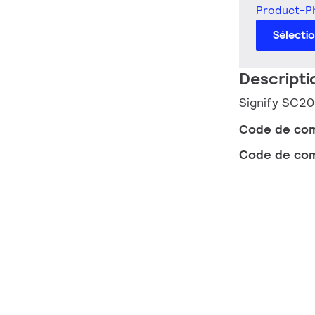
Product-P
Sélecti
Descripti
Signify SC2
Code de co
Code de co