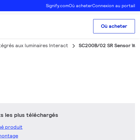
Signify.com
Où acheter
Connexion au portail
Où acheter
égrés aux luminaires Interact
SC200B/02 SR Sensor WH
 les plus téléchargés
é produit
montage