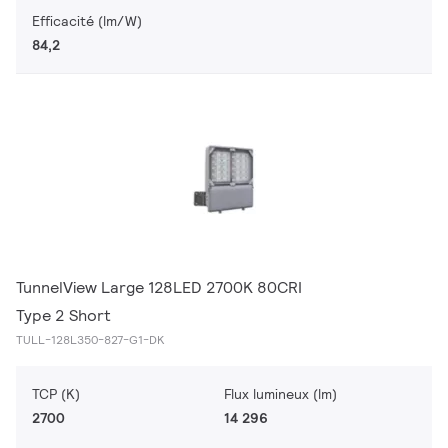
Efficacité (lm/W)
84,2
TunnelView Large 128LED 2700K 80CRI
Type 2 Short
TULL-128L350-827-G1-DK
TCP (K)
Flux lumineux (lm)
2700
14 296