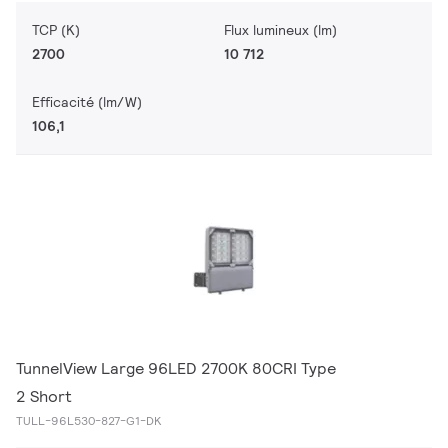
TCP (K)
Flux lumineux (lm)
2700
10 712
Efficacité (lm/W)
106,1
TunnelView Large 96LED 2700K 80CRI Type
2 Short
TULL-96L530-827-G1-DK