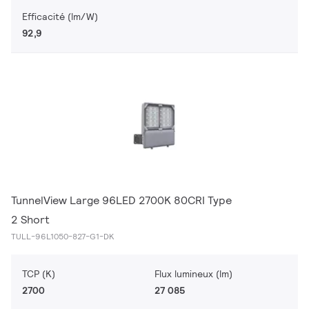
Efficacité (lm/W)
92,9
TunnelView Large 96LED 2700K 80CRI Type
2 Short
TULL-96L1050-827-G1-DK
TCP (K)
Flux lumineux (lm)
2700
27 085