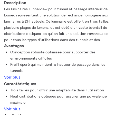
Description
Les luminaires TunnelView pour tunnel et passage inférieur de
Lumec représentent une solution de rechange homogène aux
luminaires à DHI actuels. Ce luminaire est offert en trois tailles,
plusieurs plages de lumens, et est doté d’un vaste éventail de
distributions optiques, ce qui en fait une solution remarquable
pour tous les types d’utilisations dans des tunnels et des
Avantages
passages inférieurs. Comprend Service Tag, la façon innovante
de Signify de fournir une assistance tout au long de la vie du
Conception robuste optimisée pour supporter des
produit.
environnements difficiles
Profil épuré qui maintient la hauteur de passage dans les
tunnels
Voir plus
Caractéristiques
Trois tailles pour offrir une adaptabilité dans l’utilisation
Neuf distributions optiques pour assurer une polyvalence
maximale
Voir plus