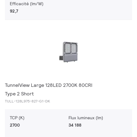
Efficacité (lm/W)
92,7
TunnelView Large 128LED 2700K 80CRI
Type 2 Short
TULL-128L975-827-G1-DK
TCP (K)
Flux lumineux (lm)
2700
34 188