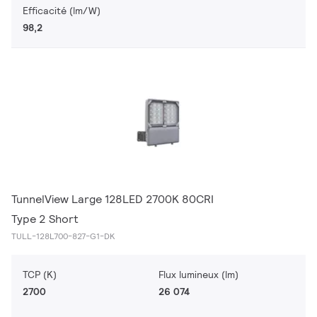
Efficacité (lm/W)
98,2
TunnelView Large 128LED 2700K 80CRI
Type 2 Short
TULL-128L700-827-G1-DK
TCP (K)
Flux lumineux (lm)
2700
26 074