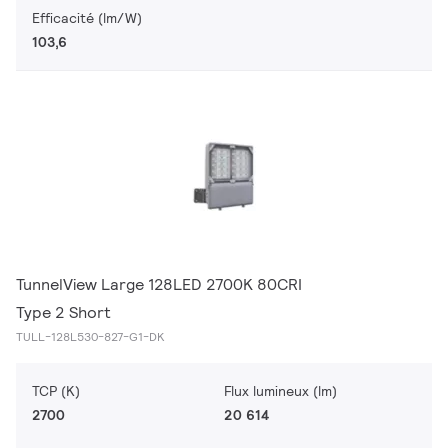
Efficacité (lm/W)
103,6
TunnelView Large 128LED 2700K 80CRI
Type 2 Short
TULL-128L530-827-G1-DK
TCP (K)
Flux lumineux (lm)
2700
20 614