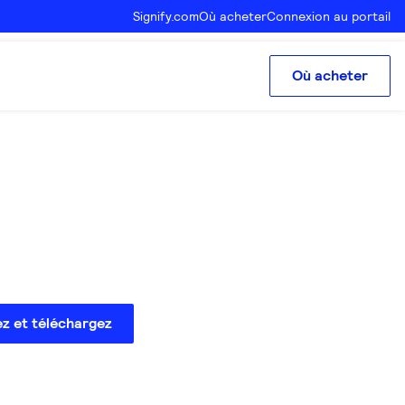
Signify.com
Où acheter
Connexion au portail
Où acheter
ez et téléchargez