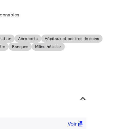
ionnables
cation
Aéroports
Hôpitaux et centres de soins
ôts
Banques
Milieu hôtelier
Voir