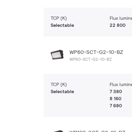
TCP (K)
Flux lumin
Selectable
22 800
WP60-SCT-G2-10-BZ
WP60-SCT-G2-10-BZ
TCP (K)
Flux lumin
Selectable
7 380
8 160
7 680