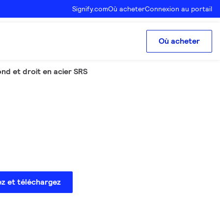
Signify.com
Où acheter
Connexion au portail
Où acheter
ond et droit en acier SRS
ez et téléchargez