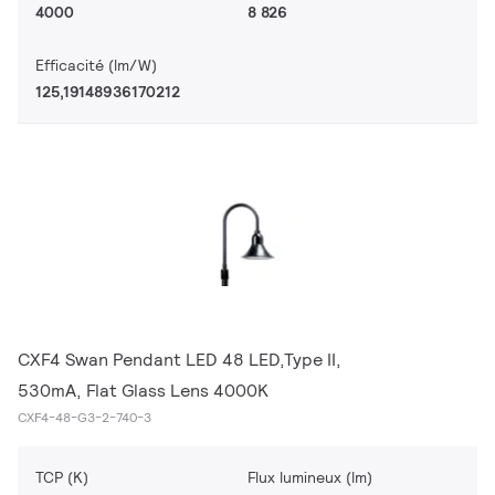
4000
8 826
Efficacité (lm/W)
125,19148936170212
CXF4 Swan Pendant LED 48 LED,Type II,
530mA, Flat Glass Lens 4000K
CXF4-48-G3-2-740-3
TCP (K)
Flux lumineux (lm)