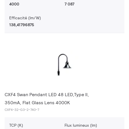
4000
7 087
Efficacité (lm/W)
138,41796875
CXF4 Swan Pendant LED 48 LED,Type II,
350mA, Flat Glass Lens 4000K
CXF4-32-G3-2-740-7
TCP (K)
Flux lumineux (lm)