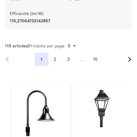
Efficacité (lm/W)
115,27064732142857
8
119 articles
Produits par page
2
3
...
15
1