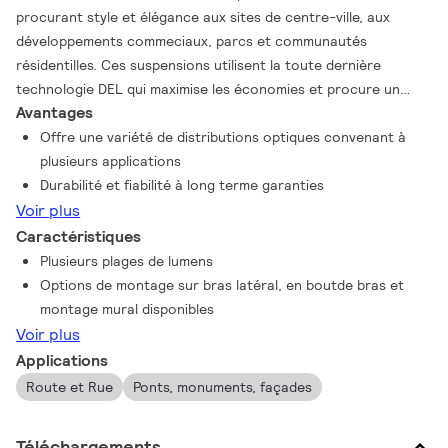
procurant style et élégance aux sites de centre-ville, aux
développements commeciaux, parcs et communautés
résidentilles. Ces suspensions utilisent la toute dernière
technologie DEL qui maximise les économies et procure un
Avantages
éclairage uniforme et confortable. Le luminaire Swan est une
excellente solution dans les nouvelles installations ou pour
Offre une variété de distributions optiques convenant à
remplacer une variété de sources à DHI.
plusieurs applications
Durabilité et fiabilité à long terme garanties
Voir plus
Caractéristiques
Plusieurs plages de lumens
Options de montage sur bras latéral, en boutde bras et
montage mural disponibles
Voir plus
Applications
Route et Rue
Ponts, monuments, façades
Téléchargements