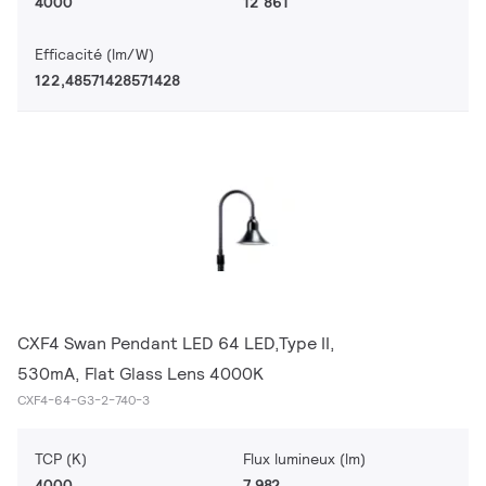
4000
12 861
Efficacité (lm/W)
122,48571428571428
CXF4 Swan Pendant LED 64 LED,Type II,
530mA, Flat Glass Lens 4000K
CXF4-64-G3-2-740-3
TCP (K)
Flux lumineux (lm)
4000
7 982