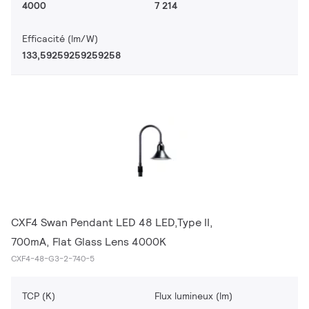
4000
7 214
Efficacité (lm/W)
133,59259259259258
CXF4 Swan Pendant LED 48 LED,Type II,
700mA, Flat Glass Lens 4000K
CXF4-48-G3-2-740-5
TCP (K)
Flux lumineux (lm)