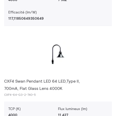
Efficacité (lm/W)
117,11850649350649
CXF4 Swan Pendant LED 64 LED,Type II,
700mA, Flat Glass Lens 4000K
CXF4-64-G3-2-740-5
TCP (K)
Flux lumineux (lm)
4000
11 427