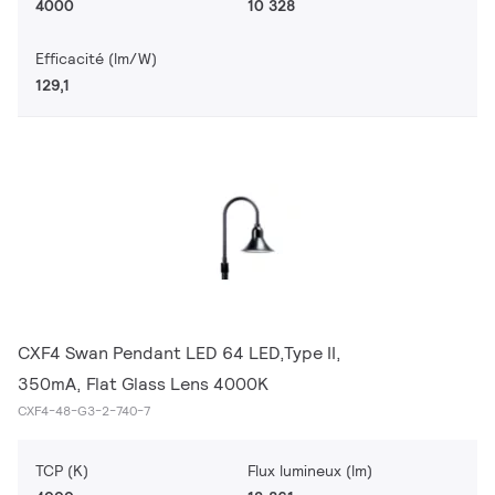
4000
10 328
Efficacité (lm/W)
129,1
CXF4 Swan Pendant LED 64 LED,Type II,
350mA, Flat Glass Lens 4000K
CXF4-48-G3-2-740-7
TCP (K)
Flux lumineux (lm)