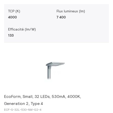
TCP (K)
Flux lumineux (lm)
4000
7 400
Efficacité (lm/W)
133
EcoForm, Small, 32 LEDs, 530mA, 4000K,
Generation 2, Type 4
ECF-S-32L-530-NW-G2-4