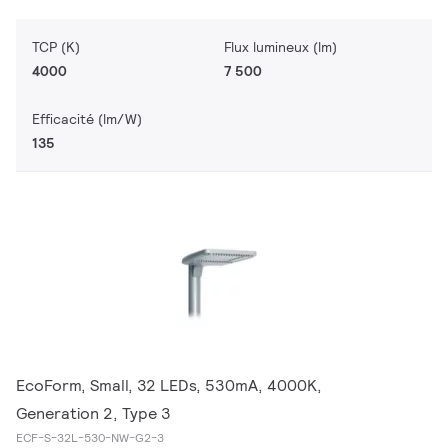
TCP (K)
Flux lumineux (lm)
4000
7 500
Efficacité (lm/W)
135
EcoForm, Small, 32 LEDs, 530mA, 4000K,
Generation 2, Type 3
ECF-S-32L-530-NW-G2-3