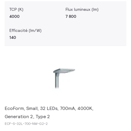
TCP (K)
Flux lumineux (lm)
4000
7 800
Efficacité (lm/W)
140
EcoForm, Small, 32 LEDs, 700mA, 4000K,
Generation 2, Type 2
ECF-S-32L-700-NW-G2-2