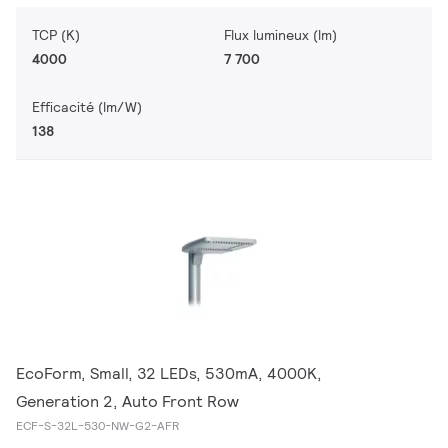
TCP (K)
Flux lumineux (lm)
4000
7 700
Efficacité (lm/W)
138
EcoForm, Small, 32 LEDs, 530mA, 4000K,
Generation 2, Auto Front Row
ECF-S-32L-530-NW-G2-AFR