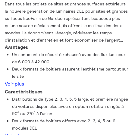
Dans tous les projets de sites et grandes surfaces extérieurs,
la nouvelle génération de luminaires DEL pour sites et grandes
surfaces EcoForm de Gardco représentent beaucoup plus
qu'une source d'éclairement, ils offrent le meilleur des deux
mondes. Ils économisent l'énergie, réduisent les temps
d'installation et d'entretien et font économiser de l'argent
Avantages
pour procurer une valeur significative et durable. Il ne s'agit
point de répondre seulement à des exigences technique. Il
Un sentiment de sécurité rehaussé avec des flux lumineux
s'agit de satisfaire les meilleurs intérêts des clients et d'en
de 6 000 à 42 000
faire plus pour réaliser de nouvelles économies et offrir plus de
Deux formats de boîtiers assurent l'esthétisme partout sur
commodités! convenances!
le site
Voir plus
Caractéristiques
Distributions de Type 2, 3, 4, 5, 5 large, et première rangée
de voitures disponibles avec en option rotation dirigée à
90⁰ ou 270⁰ à l'usine
Deux formats de boîtiers offerts avec 2, 3, 4, 5 ou 6
modules DEL