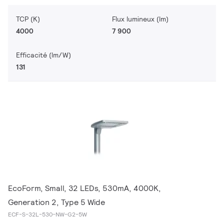
TCP (K)
Flux lumineux (lm)
4000
7 900
Efficacité (lm/W)
131
EcoForm, Small, 32 LEDs, 530mA, 4000K,
Generation 2, Type 5 Wide
ECF-S-32L-530-NW-G2-5W