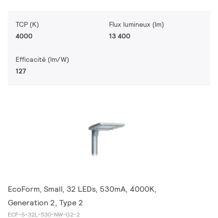
TCP (K)
Flux lumineux (lm)
4000
13 400
Efficacité (lm/W)
127
EcoForm, Small, 32 LEDs, 530mA, 4000K,
Generation 2, Type 2
ECF-S-32L-530-NW-G2-2