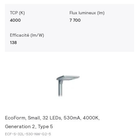
TCP (K)
Flux lumineux (lm)
4000
7 700
Efficacité (lm/W)
138
EcoForm, Small, 32 LEDs, 530mA, 4000K,
Generation 2, Type 5
ECF-S-32L-530-NW-G2-5