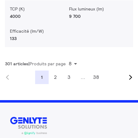
TCP (K)
Flux lumineux (lm)
4000
9 700
Efficacité (lm/W)
133
8
301 articles
Produits par page
2
3
...
38
1