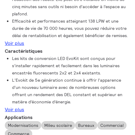
bénéficiez ainsi d'un schéma d’éclairage cohérent et équilibré
cinq minutes sans outils ni besoin d’accéder à l’espace au
lorsque les deux configurations sont utilisées dans le même
plafond.
espace. Le diffuseur principal et le luminaire linéaire encastré
Efficacité et performances atteignant 138 LPW et une
incliné réduisent l'éblouissement et créent une projection
durée de vie de 70 000 heures, vous pouvez réduire votre
agréable et uniforme de la lumière. Combinez esthétique et
délai de rentabilisation et également bénéficier de remises.
qualité avec facilité d'installation. Ce produit peut littéralement
Voir plus
transformer votre espace en quelques minutes!
Caractéristiques
Les kits de conversion LED EvoKit sont conçus pour
s’installer rapidement et facilement dans les luminaires
encastrés fluorescents 2x2 et 2x4 existants.
L’Evokit de 5e génération continue à offrir l’apparence
d’un nouveau luminaire avec de nombreuses options
offrant un rendement des DEL constant et supérieur en
matière d’économie d’énergie.
Voir plus
Applications
Modernisations
Milieu scolaire
Bureaux
Commercial
Commerce