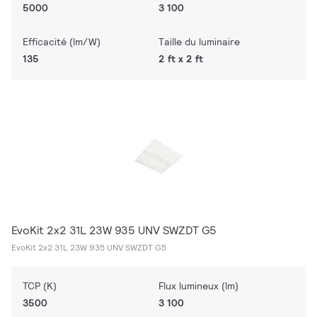
5000
3 100
Efficacité (lm/W)
Taille du luminaire
135
2 ft x 2 ft
EvoKit 2x2 31L 23W 935 UNV SWZDT G5
EvoKit 2x2 31L 23W 935 UNV SWZDT G5
TCP (K)
Flux lumineux (lm)
3500
3 100