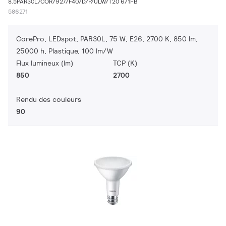
8.5PAR30L/COR/927/F40/D/P/ULW/T20 6/1FB
586271
CorePro, LEDspot, PAR30L, 75 W, E26, 2700 K, 850 lm,
25000 h, Plastique, 100 lm/W
Flux lumineux (lm)
TCP (K)
850
2700
Rendu des couleurs
90