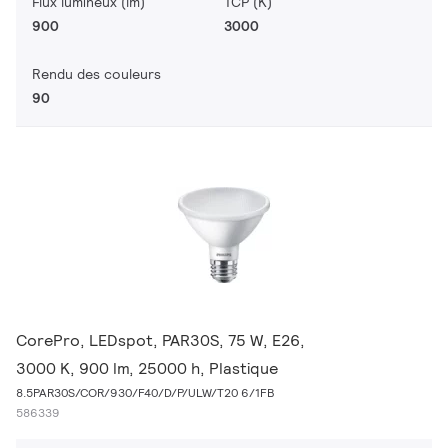
Flux lumineux (lm)
TCP (K)
900
3000
Rendu des couleurs
90
CorePro, LEDspot, PAR30S, 75 W, E26,
3000 K, 900 lm, 25000 h, Plastique
8.5PAR30S/COR/930/F40/D/P/ULW/T20 6/1FB
586339