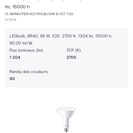
lm, 15000 h
13.3BR40/PER/927/P/E26/DIM 6/1CT T20
577858
LEDbulb, BR40, 86 W, E26, 2700 K, 1204 lm, 15000 h,
90.00 lm/W
Flux lumineux (lm)
TCP (K)
1 204
2700
Rendu des couleurs
90