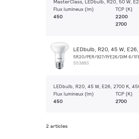
MasterClass, LEDbulb, R20, 50 W, E2
Flux lumineux (lm)
TCP (K)
450
2200
2700
LEDbulb, R20, 45 W, E26,
5R20/PER/927/P/E26/DIM 6/1F
553883
LEDbulb, R20, 45 W, E26, 2700 K, 450
Flux lumineux (lm)
TCP (K)
450
2700
2 articles