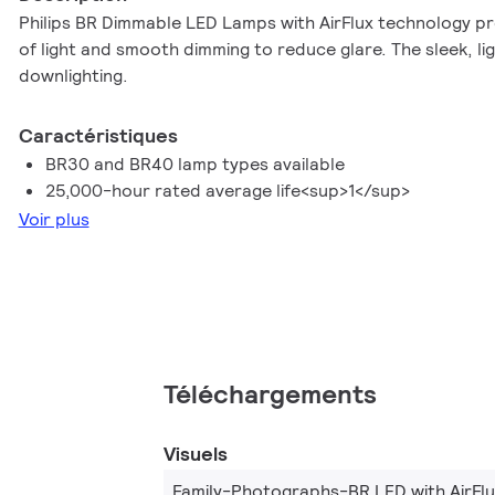
Philips BR Dimmable LED Lamps with AirFlux technology pro
of light and smooth dimming to reduce glare. The sleek, lig
downlighting.
Caractéristiques
BR30 and BR40 lamp types available
25,000-hour rated average life<sup>1</sup>
Voir plus
Téléchargements
Visuels
Family-Photographs-BR LED with AirFl