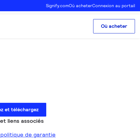
Signify.com
Où acheter
Connexion au portail
Où acheter
ez et téléchargez
t liens associés
 politique de garantie