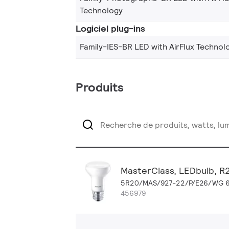
Technology
Logiciel plug-ins
Family-IES-BR LED with AirFlux Technol
Produits
MasterClass, LEDbulb, R2
5R20/MAS/927-22/P/E26/WG 6
456979