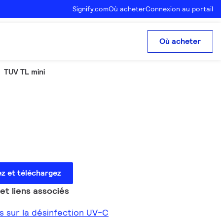
Signify.com
Où acheter
Connexion au portail
Où acheter
TUV TL mini
ez et téléchargez
t liens associés
us sur la désinfection UV-C