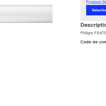
Product-D
Sélecti
Descripti
Philips F54
Code de co