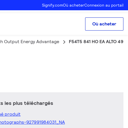
Signify.com
Où acheter
Connexion au portail
Où acheter
gh Output Energy Advantage
F54T5 841 HO EA ALTO 49W
 les plus téléchargés
é produit
hotographs-927991984031_NA