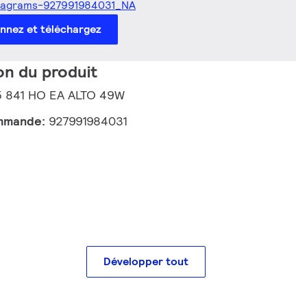
iagrams-927991984031_NA
onnez et téléchargez
on du produit
T5 841 HO EA ALTO 49W
mmande:
927991984031
Développer tout