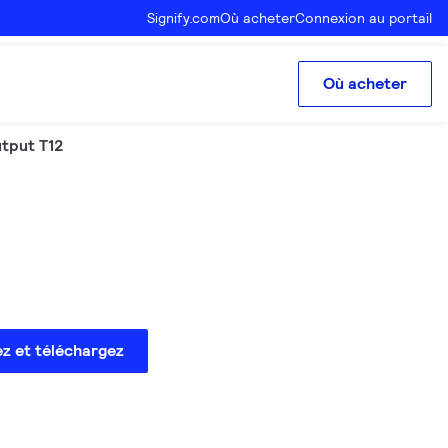
Signify.com
Où acheter
Connexion au portail
Où acheter
utput T12
ez et téléchargez