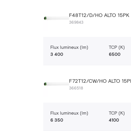
F48T12/D/HO ALTO 15PK
369843
Flux lumineux (lm)
TCP (K)
3 400
6500
F72T12/CW/HO ALTO 15P
366518
Flux lumineux (lm)
TCP (K)
6 350
4100