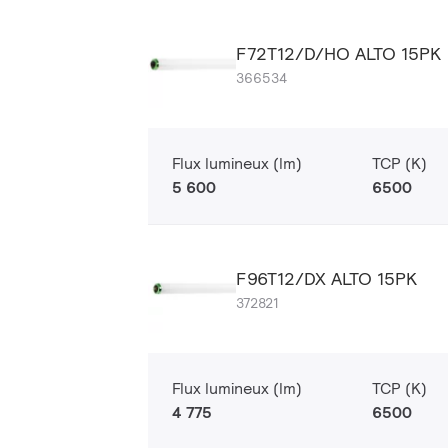
F72T12/D/HO ALTO 15PK
366534
Flux lumineux (lm)
TCP (K)
5 600
6500
F96T12/DX ALTO 15PK
372821
Flux lumineux (lm)
TCP (K)
4 775
6500