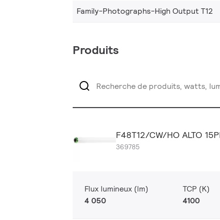
Family-Photographs-High Output T12
Produits
F48T12/CW/HO ALTO 15P
369785
Flux lumineux (lm)
TCP (K)
4 050
4100