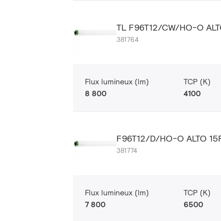
TL F96T12/CW/HO-O ALT
381764
Flux lumineux (lm)
TCP (K)
8 800
4100
F96T12/D/HO-O ALTO 15
381774
Flux lumineux (lm)
TCP (K)
7 800
6500