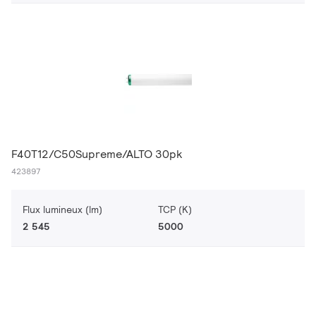
F40T12/C50Supreme/ALTO 30pk
423897
Flux lumineux (lm)
TCP (K)
2 545
5000