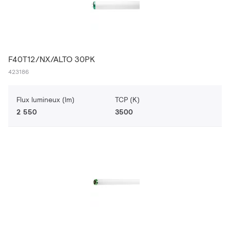
F40T12/NX/ALTO 30PK
423186
Flux lumineux (lm)
TCP (K)
2 550
3500