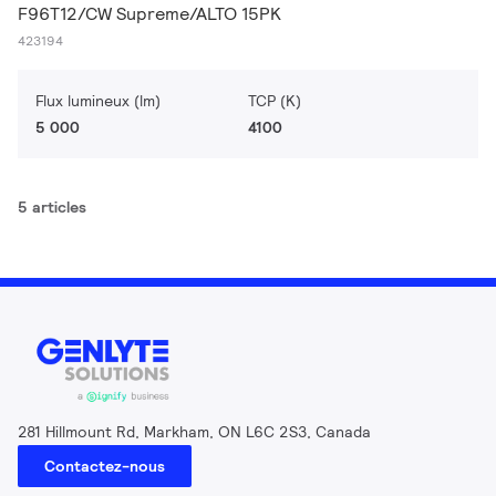
F96T12/CW Supreme/ALTO 15PK
423194
Flux lumineux (lm)
TCP (K)
5 000
4100
5 articles
281 Hillmount Rd, Markham, ON L6C 2S3, Canada
Contactez-nous