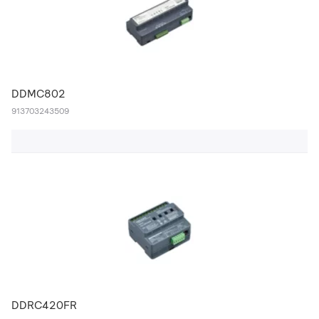
DDMC802
913703243509
DDRC420FR