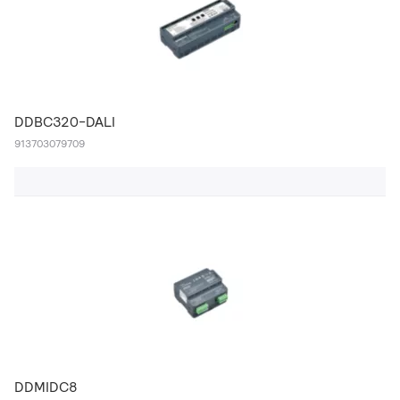
DDBC320-DALI
913703079709
DDMIDC8