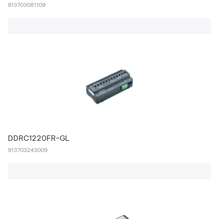
913703081109
DDRC1220FR-GL
913703243009