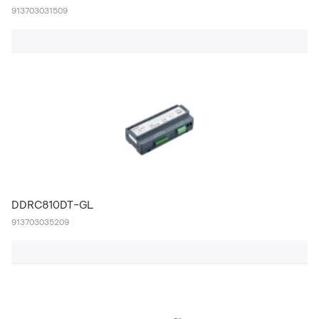
913703031509
DDRC810DT-GL
913703035209