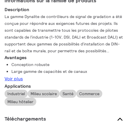
Informations sur la famille de produits
Description
La gamme Dynalite de contrôleurs de signal de gradation a été
conçue pour répondre aux exigences futures des projets. Ils
sont capables de transmettre tous les protocoles de pilotes
standards de l'industrie (1-10V, DSI, DALI et Broadcast DALI) et
supportent deux gammes de possibilités d'installation de DIN-
rail et de boîte murale, pour permettre des possibilités
Avantages
d'installation souples. La gamme de contrôleurs de signal de
gradation supporte également une vaste gamme de
Conception robuste
contrôleurs de pilotes avec une variété de nombre et de taille
Large gamme de capacités et de canaux
pour fonctionner individuellement ou en tant que partie d'un
Voir plus
système, en fonction de n'importe quelle exigence de projet.
Applications
Industriel
Milieu scolaire
Santé
Commerce
Milieu hôtelier
Téléchargements